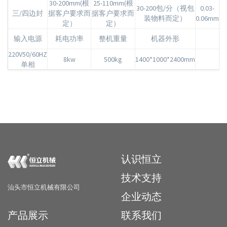
30-200mm(根
25-110mm(根
30-200包/分（视包
0.03-
三/四边封
据客户要求而
据客户要求而
装物料而定）
0.06mm
定）
定）
输入电源
耗电功率
整机重量
机器外形
220V50/60HZ
8kw
500kg
1400*1000*2400mm
单相
认识恒立
技术支持
汕头市恒立机械有限公司
企业动态
产品展示
联系我们