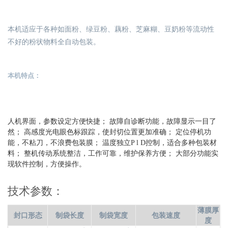
本机适应于各种如面粉、绿豆粉、藕粉、芝麻糊、豆奶粉等流动性
不好的粉状物料全自动包装。
本机特点：
人机界面，参数设定方便快捷； 故障自诊断功能，故障显示一目了
然； 高感度光电眼色标跟踪，使封切位置更加准确； 定位停机功
能，不粘刀，不浪费包装膜； 温度独立P l D控制，适合多种包装材
料； 整机传动系统整洁，工作可靠，维护保养方便； 大部分功能实
现软件控制，方便操作。
技术参数：
薄膜厚
封口形态
制袋长度
制袋宽度
包装速度
度