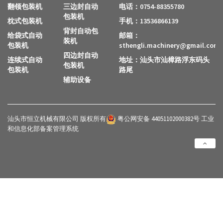
翻领包装机
三边封自动
电话：0754-88355780
包装机
枕式包装机
手机：13536866139
背封自动包
给袋式自动
邮箱：
装机
包装机
sthengli.machinery@gmail.com
四边封自动
连续式自动
地址：汕头市汕樟路浮东码头
包装机
包装机
路尾
辅助设备
汕头市恒立机械有限公司 版权所有
粤公网安备 44051102000382号
工业
和信息化部备案管理系统